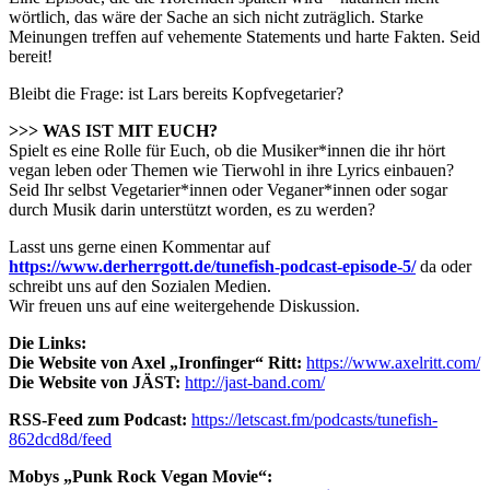
wörtlich, das wäre der Sache an sich nicht zuträglich. Starke
Meinungen treffen auf vehemente Statements und harte Fakten. Seid
bereit!
Bleibt die Frage: ist Lars bereits Kopfvegetarier?
>>> WAS IST MIT EUCH?
Spielt es eine Rolle für Euch, ob die Musiker*innen die ihr hört
vegan leben oder Themen wie Tierwohl in ihre Lyrics einbauen?
Seid Ihr selbst Vegetarier*innen oder Veganer*innen oder sogar
durch Musik darin unterstützt worden, es zu werden?
Lasst uns gerne einen Kommentar auf
https://www.derherrgott.de/tunefish-podcast-episode-5/
da oder
schreibt uns auf den Sozialen Medien.
Wir freuen uns auf eine weitergehende Diskussion.
Die Links:
Die Website von Axel „Ironfinger“ Ritt:
https://www.axelritt.com/
Die Website von JÄST:
http://jast-band.com/
RSS-Feed zum Podcast:
https://letscast.fm/podcasts/tunefish-
862dcd8d/feed
Mobys „Punk Rock Vegan Movie“: