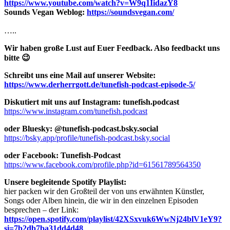
https://www.youtube.com/watch?v=W9q1IidazY8
Sounds Vegan Weblog:
https://soundsvegan.com/
…..
Wir haben große Lust auf Euer Feedback. Also feedbackt uns
bitte 😉
Schreibt uns eine Mail auf unserer Website:
https://www.derherrgott.de/tunefish-podcast-episode-5/
Diskutiert mit uns auf Instagram: tunefish.podcast
https://www.instagram.com/tunefish.podcast
oder Bluesky: @tunefish-podcast.bsky.social
https://bsky.app/profile/tunefish-podcast.bsky.social
oder Facebook: Tunefish-Podcast
https://www.facebook.com/profile.php?id=61561789564350
Unsere begleitende Spotify Playlist:
hier packen wir den Großteil der von uns erwähnten Künstler,
Songs oder Alben hinein, die wir in den einzelnen Episoden
besprechen – der Link:
https://open.spotify.com/playlist/42XSxvuk6WwNj24blV1eY9?
si=7b2db7ba31dd4d48